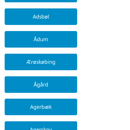
Adsbøl
Ådum
Ærøskøbing
Ågård
Agerbæk
Agerskov