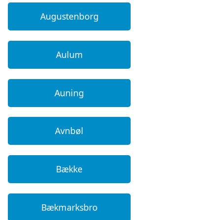
Augustenborg
Aulum
Auning
Avnbøl
Bække
Bækmarksbro