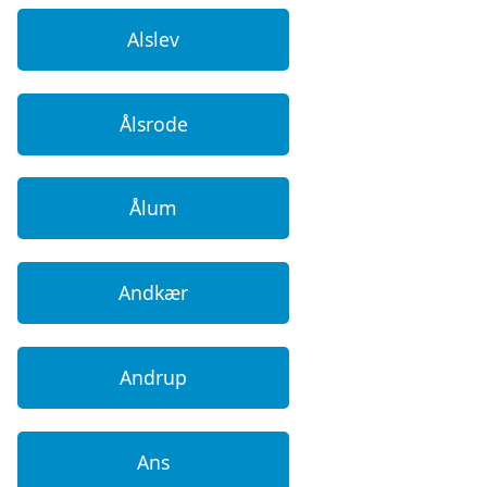
Alslev
Ålsrode
Ålum
Andkær
Andrup
Ans