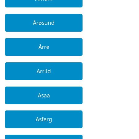
Årøsund
Årre
Arrild
Asaa
Asferg