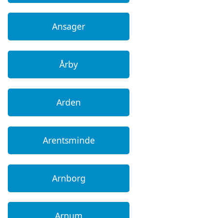
Ansager
Årby
Arden
Arentsminde
Arnborg
Arnum