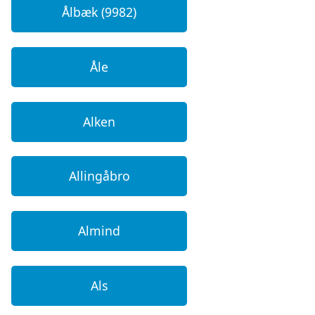
Ålbæk (9982)
Åle
Alken
Allingåbro
Almind
Als