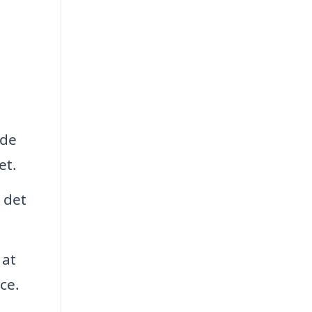
ede
et.
 det
 at
ce.