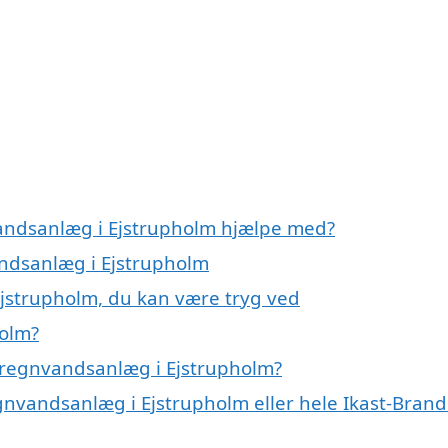
vandsanlæg i Ejstrupholm hjælpe med?
andsanlæg i Ejstrupholm
jstrupholm, du kan være tryg ved
holm?
 regnvandsanlæg i Ejstrupholm?
gnvandsanlæg i Ejstrupholm eller hele Ikast-Bran