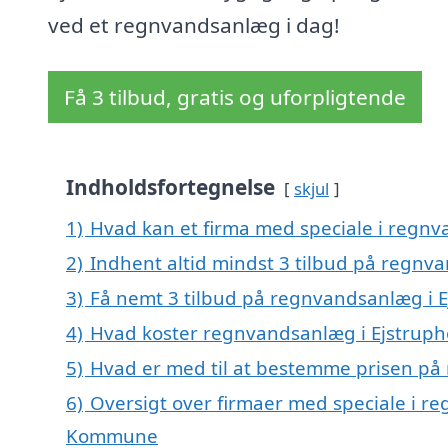
ved et regnvandsanlæg i dag!
Få 3 tilbud, gratis og uforpligtende
Indholdsfortegnelse
skjul
1)
Hvad kan et firma med speciale i regn
2)
Indhent altid mindst 3 tilbud på regnv
3)
Få nemt 3 tilbud på regnvandsanlæg i E
4)
Hvad koster regnvandsanlæg i Ejstrup
5)
Hvad er med til at bestemme prisen på
6)
Oversigt over firmaer med speciale i re
Kommune