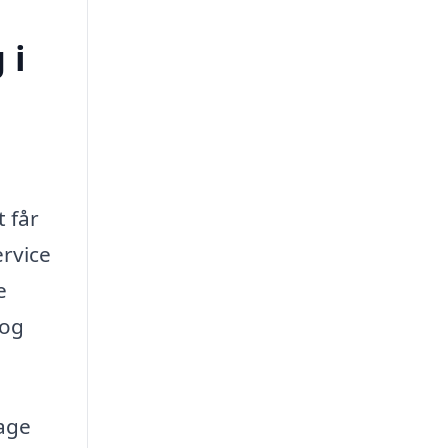
 i
t får
ervice
e
 og
age