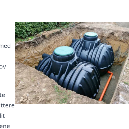
 med
hov
te
ettere
it
lene