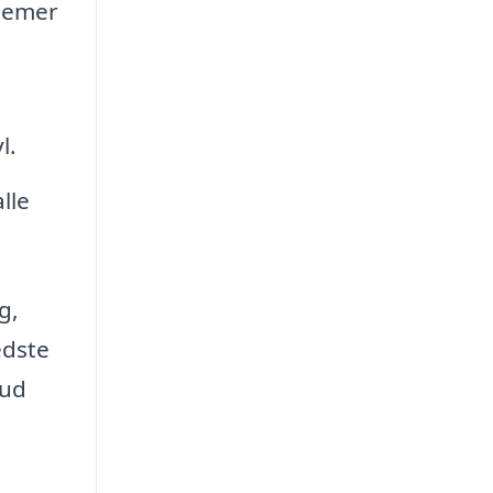
blemer
l.
lle
g,
edste
bud