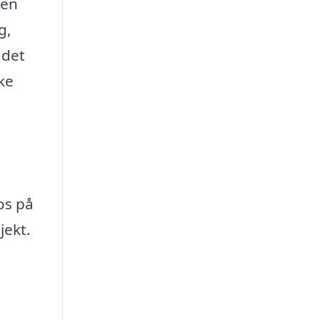
ten
g,
 det
ke
os på
jekt.