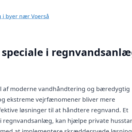
g i byer nær Voerså
speciale i regnvandsanlæ
el af moderne vandhåndtering og bæredygtig
r og ekstreme vejrfænomener bliver mere
ektive løsninger til at håndtere regnvand. Et
ig i regnvandsanlæg, kan hjælpe private hussta
er med at implementere skræddersyede løsning