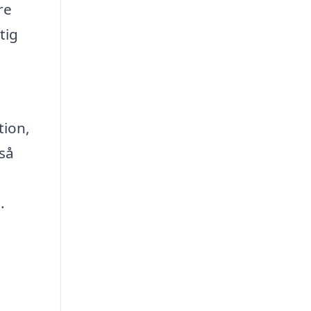
re
tig
tion,
rså
.