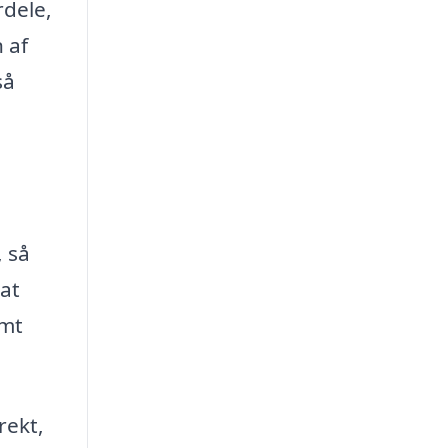
rdele,
 af
så
, så
at
emt
rekt,