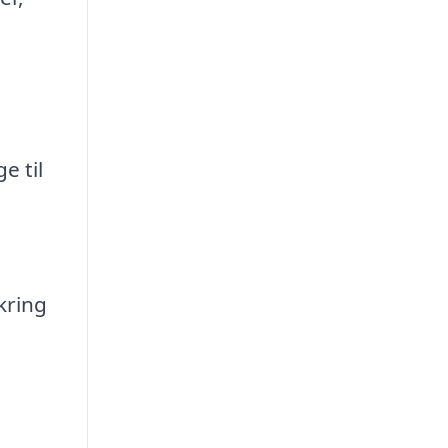
e til
kring