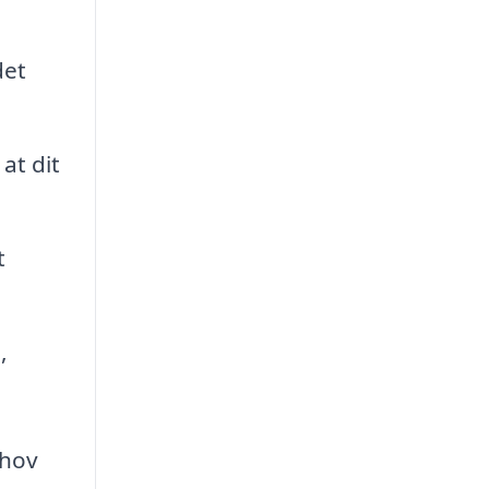
det
at dit
t
,
ehov