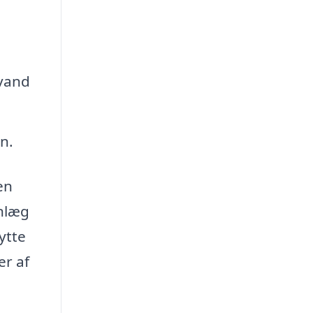
nvand
n.
en
anlæg
ytte
er af