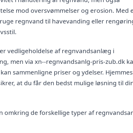
ttelse mod oversvømmelser og erosion. Med 
uge regnvand til havevanding eller rengørin
vsstil.
eller vedligeholdelse af regnvandsanlæg i
ng, men via xn--regnvandsanlg-pris-zub.dk k
å du kan sammenligne priser og ydelser. Hjemme
ikrer, at du får den bedst mulige løsning til di
n omkring de forskellige typer af regnvandsa