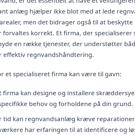
vand, er det essentielt at have et velfungere
ant anlæg hjælper ikke blot med at lede regn
realer, men det bidrager også til at beskytte
forvaltes korrekt. Et firma, der specialiserer s
byde en række tjenester, der understøtter bå
or effektiv regnvandshåndtering.
r et specialiseret firma kan være til gavn:
 firma kan designe og installere skræddersy
specifikke behov og forholdene på din grund.
 tid kan regnvandsanlæg kræve reparationer
ærkere har erfaringen til at identificere og lø