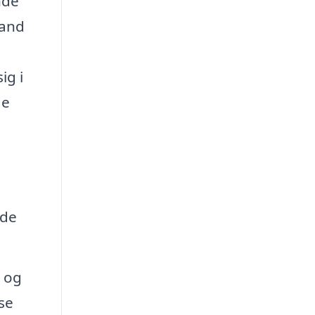
nde
vand
ig i
de
ede
 og
se