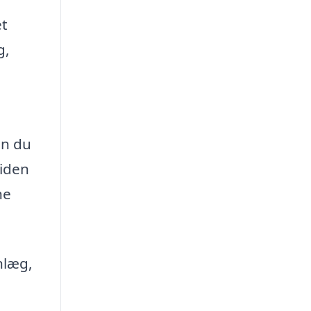
et
g,
an du
siden
ne
nlæg,