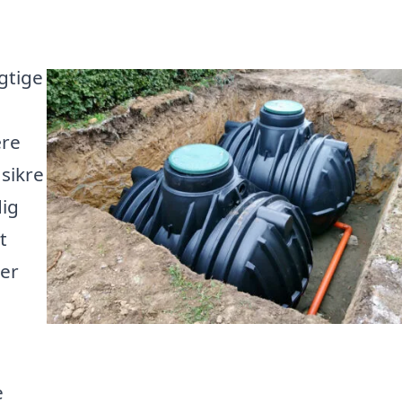
gtige
ære
 sikre
ig
t
der
e