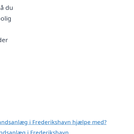
så du
olig
der
vandsanlæg i Frederikshavn hjælpe med?
andsanlæg i Frederikshavn