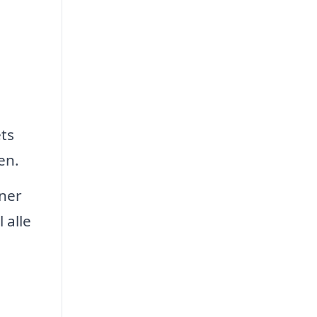
ts
en.
ner
 alle