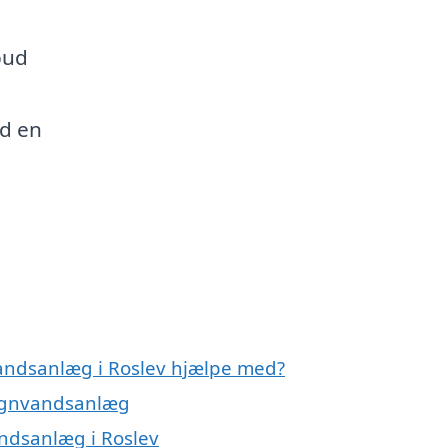
bud
od en
vandsanlæg i Roslev hjælpe med?
regnvandsanlæg
andsanlæg i Roslev