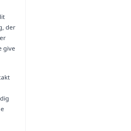
it
g, der
 er
e give
takt
 dig
de