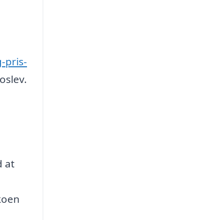
-pris-
oslev.
d at
koen