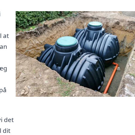
i
l at
kan
læg
 på
i det
 dit