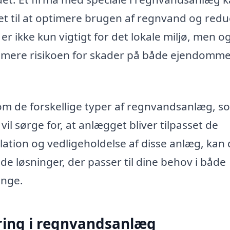
net til at optimere brugen af regnvand og red
r ikke kun vigtigt for det lokale miljø, men o
imere risikoen for skader på både ejendomm
 om de forskellige typer af regnvandsanlæg, s
vil sørge for, at anlægget bliver tilpasset de
allation og vedligeholdelse af disse anlæg, kan
 løsninger, der passer til dine behov i både
nge.
aring i regnvandsanlæg