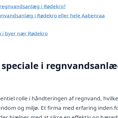
 regnvandsanlæg i Rødekro?
egnvandsanlæg i Rødekro eller hele Aabenraa
g i byer nær Rødekro
speciale i regnvandsanlæ
ntiel rolle i håndteringen af regnvand, hvilk
jendom og miljø. Et firma med erfaring inden f
der hjælper med at sikre en effektiv og bæred