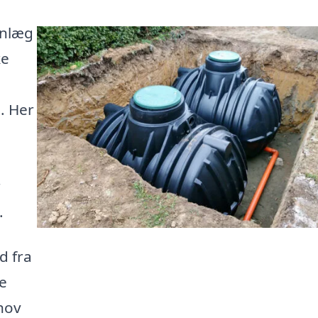
anlæg
ke
. Her
r
.
d fra
e
ehov