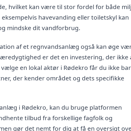
 hvilket kan være til stor fordel for både mil
 eksempelvis havevanding eller toiletskyl kan
 og mindske dit vandforbrug.
llation af et regnvandsanlæg også kan øge væ
æredygtighed er det en investering, der ikke 
ælge en lokal aktør i Rødekro får du ikke ba
ner, der kender området og dets specifikke
dsanlæg i Rødekro, kan du bruge platformen
ndhente tilbud fra forskellige fagfolk og
men gør det nemt for dig at få en oversigt ov