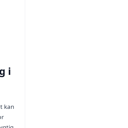
g i
et kan
or
ygtig