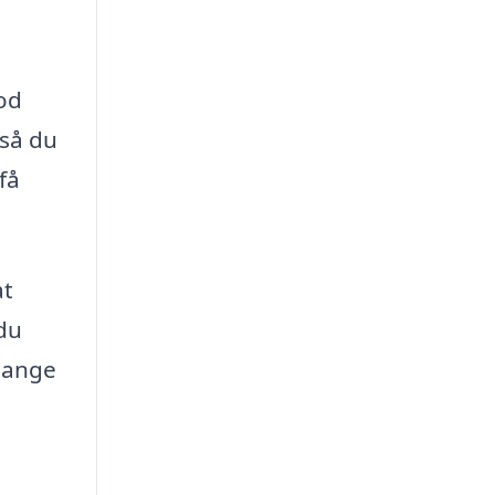
god
 så du
få
at
 du
 mange