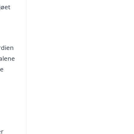
jøet
rdien
alene
re
er