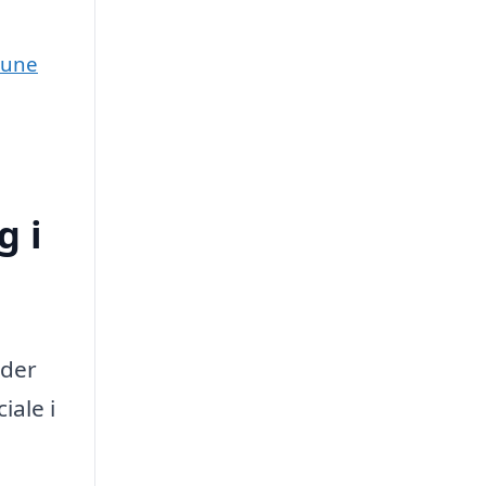
mune
g i
 der
ale i