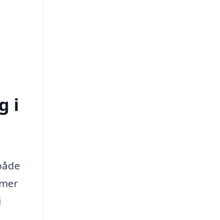
g i
 både
emer
i