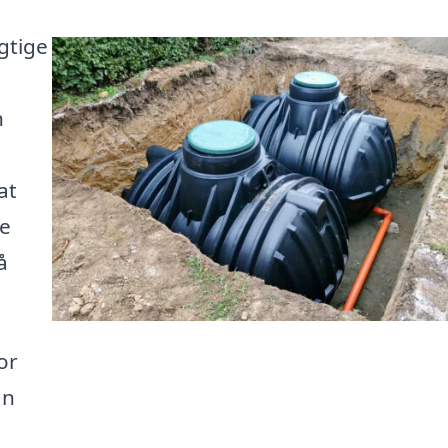
gtige
n
at
ke
å
or
an