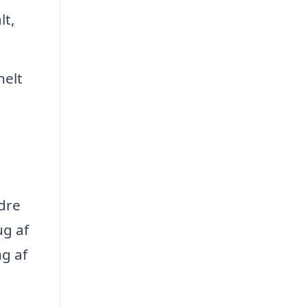
lt,
nelt
dre
ug af
ng af