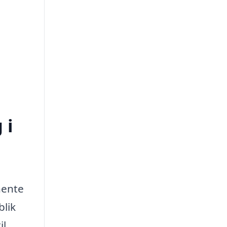
 i
hente
blik
il