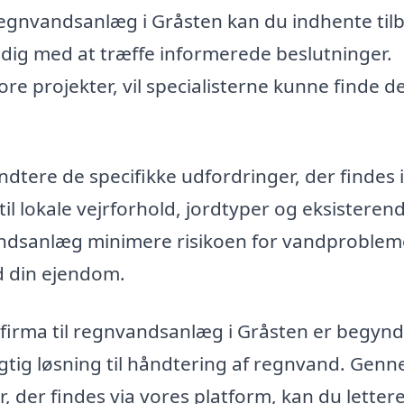
 regnvandsanlæg i Gråsten kan du indhente til
 dig med at træffe informerede beslutninger.
re projekter, vil specialisterne kunne finde d
dtere de specifikke udfordringer, der findes i
l lokale vejrforhold, jordtyper og eksisteren
nvandsanlæg minimere risikoen for vandproblem
d din ejendom.
lt firma til regnvandsanlæg i Gråsten er begyn
ygtig løsning til håndtering af regnvand. Gen
der findes via vores platform, kan du letter