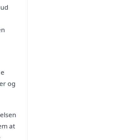
bud
en
de
er og
delsen
nem at
e