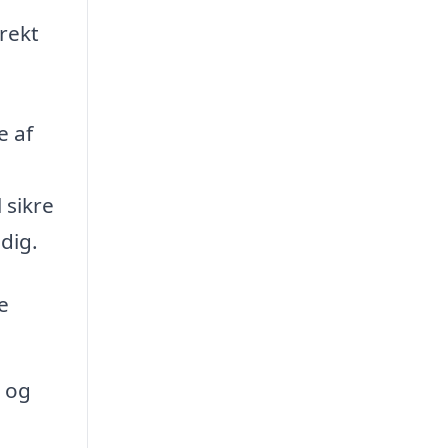
rekt
e af
 sikre
dig.
e
 og