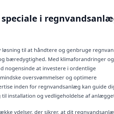
speciale i regnvandsanlæ
v løsning til at håndtere og genbruge regnvan
r og bæredygtighed. Med klimaforandringer og
d nogensinde at investere i ordentlige
t mindske oversvømmelser og optimere
ertise inden for regnvandsanlæg kan guide di
il installation og vedligeholdelse af anlægge
ække ydelser, der sikrer, at dit regnvandsanl