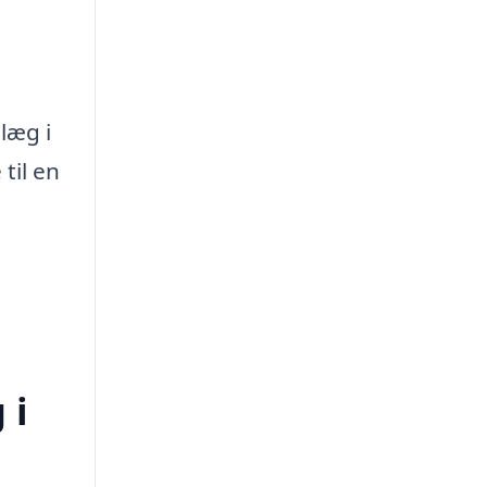
læg i
til en
 i