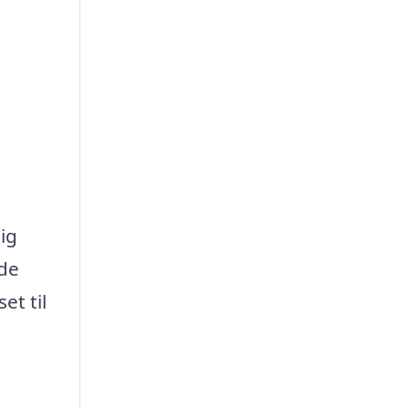
ig
 de
et til