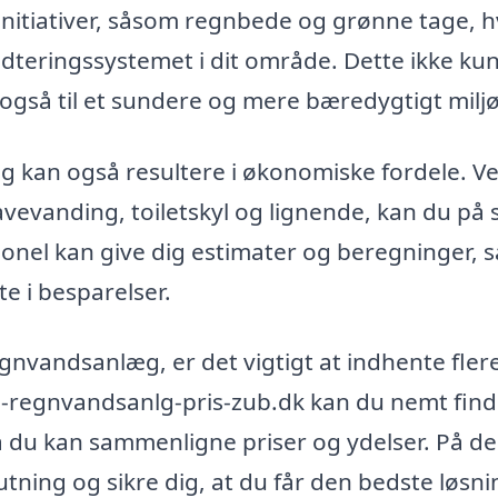
tiativer, såsom regnbede og grønne tage, hv
dteringssystemet i dit område. Dette ikke ku
også til et sundere og mere bæredygtigt miljø
g kan også resultere i økonomiske fordele. Ve
evanding, toiletskyl og lignende, kan du på s
onel kan give dig estimater og beregninger, s
te i besparelser.
egnvandsanlæg, er det vigtigt at indhente fler
xn--regnvandsanlg-pris-zub.dk kan du nemt fin
å du kan sammenligne priser og ydelser. På d
ning og sikre dig, at du får den bedste løsnin