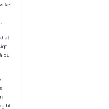
ilket
n
.
d at
igt
å du
e
de
en
g til