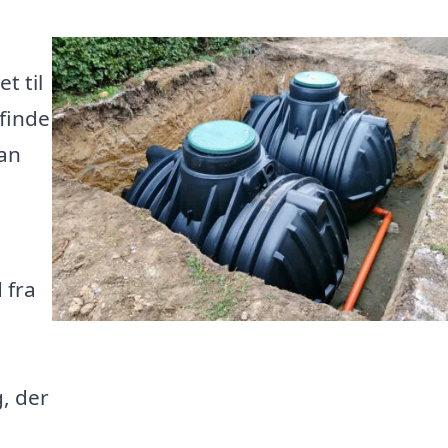
t til
 finde
kan
 fra
, der