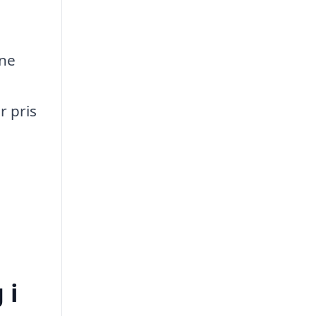
gne
r pris
 i