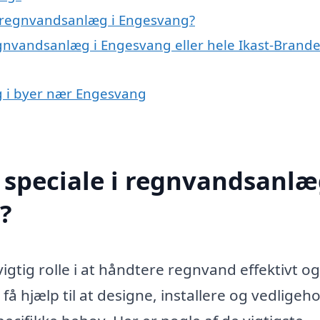
å regnvandsanlæg i Engesvang?
egnvandsanlæg i Engesvang eller hele Ikast-Brand
g i byer nær Engesvang
speciale i regnvandsanlæ
?
gtig rolle i at håndtere regnvand effektivt og
å hjælp til at designe, installere og vedligeh