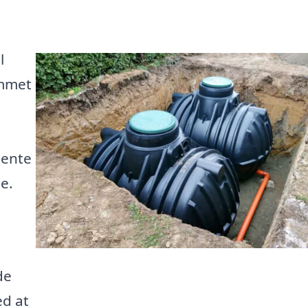
l
ommet
hente
de.
de
ed at