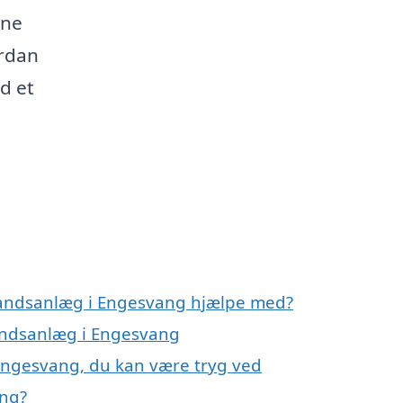
ine
ordan
d et
vandsanlæg i Engesvang hjælpe med?
vandsanlæg i Engesvang
Engesvang, du kan være tryg ved
ang?