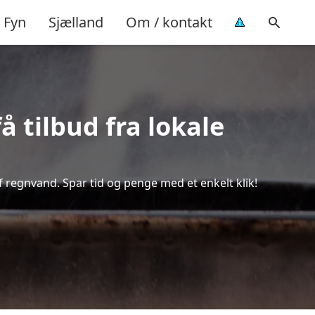
Fyn
Sjælland
Om / kontakt
 tilbud fra lokale
f regnvand. Spar tid og penge med et enkelt klik!