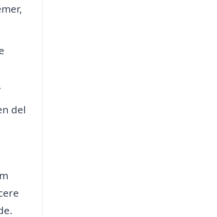
emer,
e
.
en del
em
cere
de.