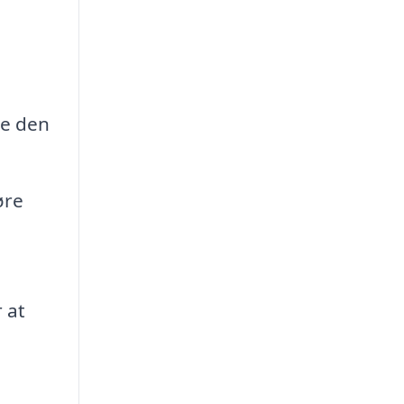
de den
øre
 at