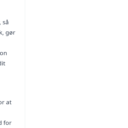
, så
k, gør
ion
it
or at
 for