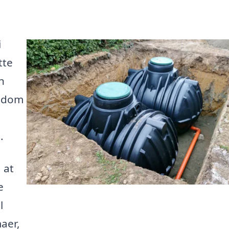
i
tte
n
endom
.
 at
e
l
maer,