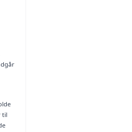
t
ndgår
olde
til
de