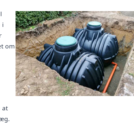
l
 i
r
et om
 at
læg.