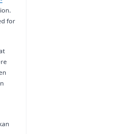
ion.
ed for
at
ere
 en
an
kan