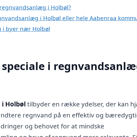
 regnvandsanlæg i Holbøl?
regnvandsanlæg i Holbøl eller hele Aabenraa komm
 i byer nær Holbøl
speciale i regnvandsanlæ
i Holbøl
tilbyder en række ydelser, der kan h
ndtere regnvand på en effektiv og bæredygt
dringer og behovet for at mindske
samling og brug af regnvand mere relevante. E