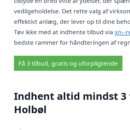
tilbyde en bred vifte af ydelser, der spæn
vedligeholdelse. Det rette valg af virks
effektivt anlæg, der lever op til dine be
Tøv ikke med at indhente tilbud via
xn--r
bedste rammer for håndteringen af regn
Få 3 tilbud, gratis og uforpligtende
Indhent altid mindst 3
Holbøl