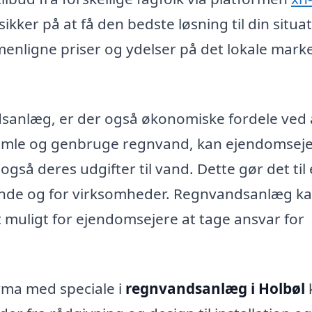
kker på at få den bedste løsning til din situat
enligne priser og ydelser på det lokale mark
dsanlæg, er der også økonomiske fordele ved 
psamle og genbruge regnvand, kan ejendomsej
å deres udgifter til vand. Dette gør det til
tande og for virksomheder. Regnvandsanlæg k
et muligt for ejendomsejere at tage ansvar for
rma med speciale i
regnvandsanlæg i Holbøl