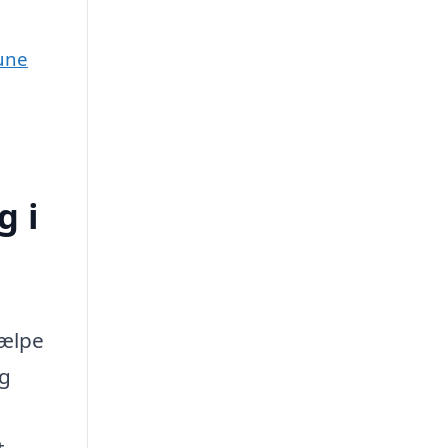
une
g i
jælpe
ig
t