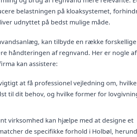
cere belastningen på kloaksystemet, forhind
liver udnyttet på bedst mulige måde.
gnvandsanlæg, kan tilbyde en række forskellige
imere håndteringen af regnvand. Her er nogle a
firma kan assistere:
vigtigt at få professionel vejledning om, hvilk
 til dit behov, og hvilke former for lovgivnin
t virksomhed kan hjælpe med at designe et
tcher de specifikke forhold i Holbøl, herun