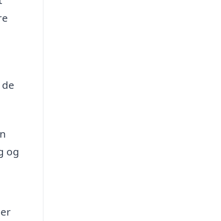
re
f de
en
g og
der