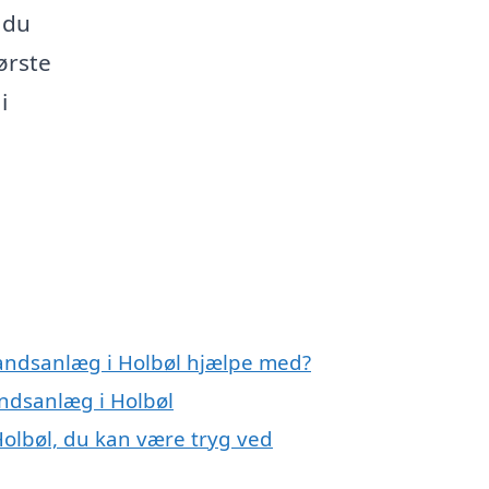
 du
ørste
i
vandsanlæg i Holbøl hjælpe med?
andsanlæg i Holbøl
olbøl, du kan være tryg ved