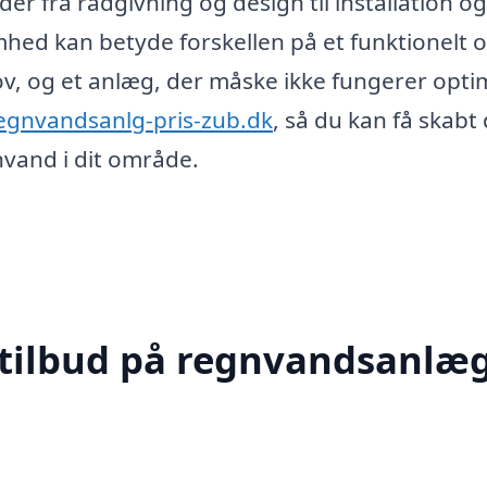
der fra rådgivning og design til installation og
omhed kan betyde forskellen på et funktionelt 
hov, og et anlæg, der måske ikke fungerer opti
egnvandsanlg-pris-zub.dk
, så du kan få skabt
vand i dit område.
 tilbud på regnvandsanlæg