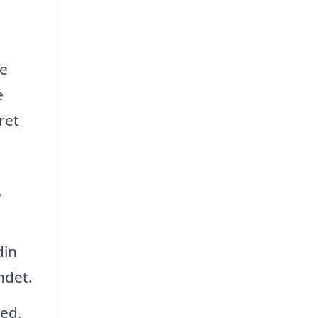
ke
e
ret
,
din
ndet.
hed,