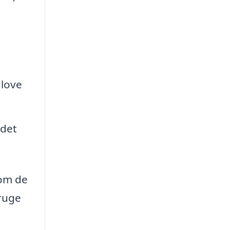
 love
 det
 om de
ruge