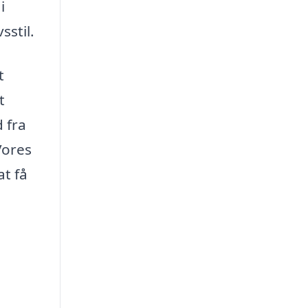
i
sstil.
t
t
 fra
Vores
at få