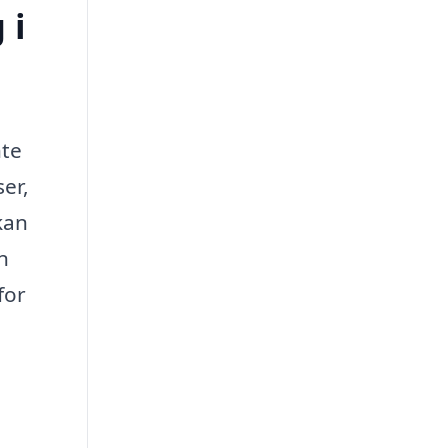
 i
nte
ser,
kan
n
for