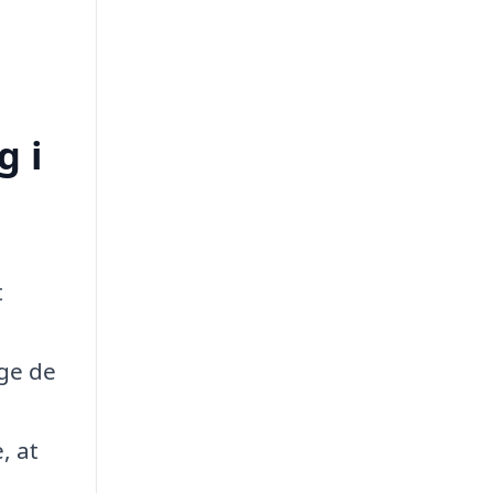
g i
t
ge de
, at