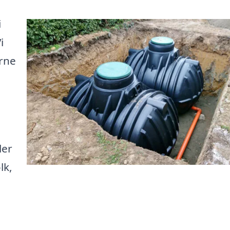
i
i
erne
ler
lk,