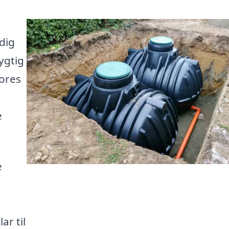
dig
ygtig
Vores
e
e
e
ar til