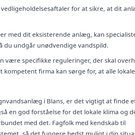
edligeholdelsesaftaler for at sikre, at dit an
r med dit eksisterende anlæg, kan specialist
, så du undgår unødvendige vandspild.
n være specifikke reguleringer, der skal over
kompetent firma kan sørge for, at alle lokale
vandsanlæg i Blans, er det vigtigt at finde e
så en god forståelse for det lokale klima og d
orbundet med det. Fagfolk med kendskab til
emet, så det fungere bedst muligt i din situa