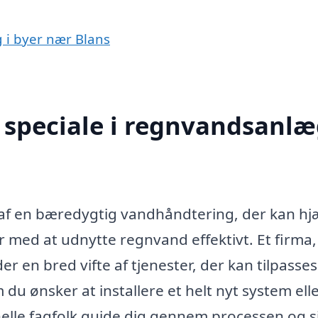
 i byer nær Blans
speciale i regnvandsanlæ
 af en bæredygtig vandhåndtering, der kan hj
med at udnytte regnvand effektivt. Et firma,
r en bred vifte af tjenester, der kan tilpasses 
du ønsker at installere et helt nyt system ell
elle fagfolk guide dig gennem processen og s