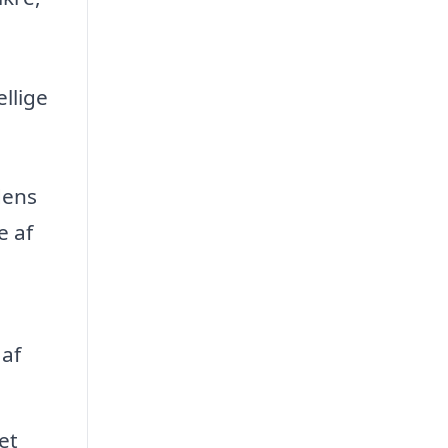
ellige
dens
e af
 af
et