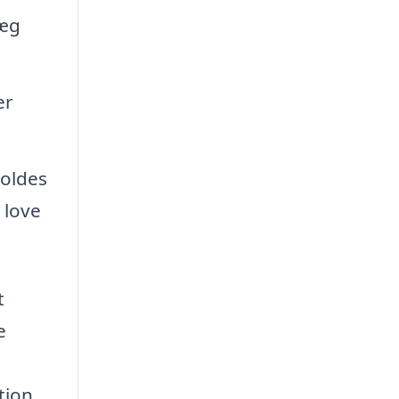
læg
er
holdes
 love
t
e
tion.