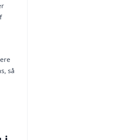
er
f
mere
s, så
 i