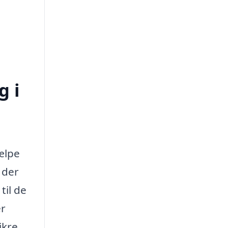
g i
ælpe
 der
til de
er
ikre,