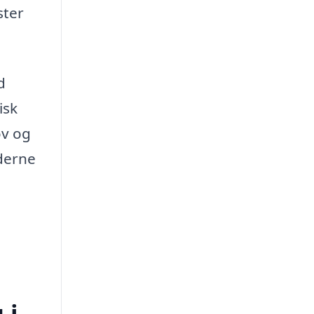
ster
d
isk
ov og
oderne
 i