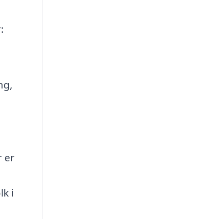
:
ng,
r er
k i