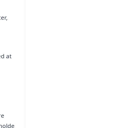
er,
d at
re
 holde