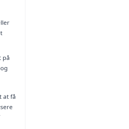
ller
t
t på
 og
 at få
ysere