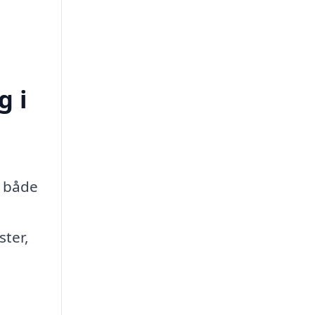
g i
r både
ster,