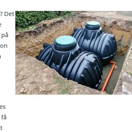
? Det
e
 på
ion
n
æs
 få
t