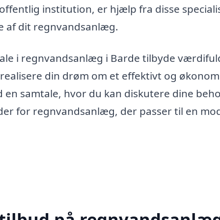
entlig institution, er hjælp fra disse speciali
te af dit regnvandsanlæg.
le i regnvandsanlæg i Barde tilbyde værdiful
n realisere din drøm om et effektivt og økonom
 en samtale, hvor du kan diskutere dine beh
eder for regnvandsanlæg, der passer til en m
 tilbud på regnvandsanlæg