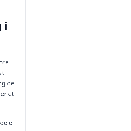
 i
ente
at
og de
er et
rdele