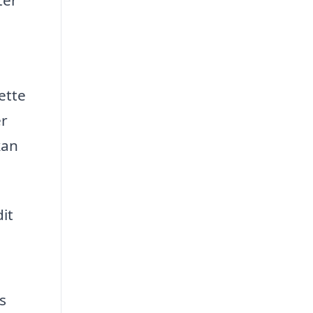
ette
er
kan
it
s