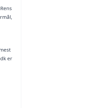
 Rens
ormål,
e
 mest
dk er