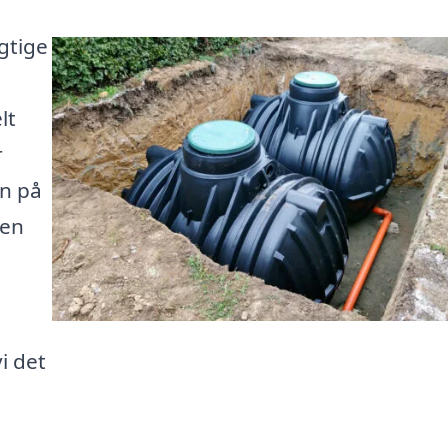
gtige
lt
r
n på
 en
i det