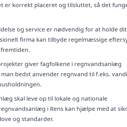
et er korrekt placeret og tilsluttet, så det fung
else og service er nødvendig for at holde dit
ionelt firma kan tilbyde regelmæssige efters
 fremtiden.
 projekter giver fagfolkene i regnvandsanlæg
 man bedst anvender regnvand til f.eks. vandi
i husholdningen.
g skal leve op til lokale og nationale
 regnvandsanlæg i Rens kan hjælpe med at sikr
love og standarder.