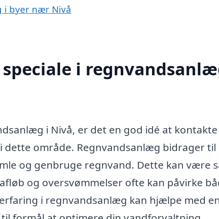
 i byer nær Nivå
speciale i regnvandsanlæ
ndsanlæg i Nivå, er det en god idé at kontakte
ig i dette område. Regnvandsanlæg bidrager til
samle og genbruge regnvand. Dette kan være s
dafløb og oversvømmelser ofte kan påvirke b
d erfaring i regnvandsanlæg kan hjælpe med e
til formål at optimere din vandforvaltning.