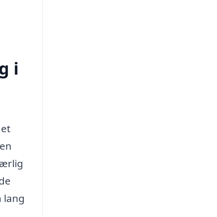
g i
 et
 en
ærlig
åde
n lang