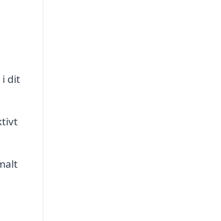
i dit
tivt
malt