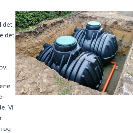
l det
de det
ov.
lene
e
e. Vi
n
m og