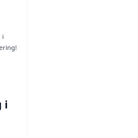
 i
ering!
 i