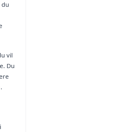
 du
e
u vil
de. Du
ere
.
i