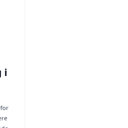
 i
 for
ære