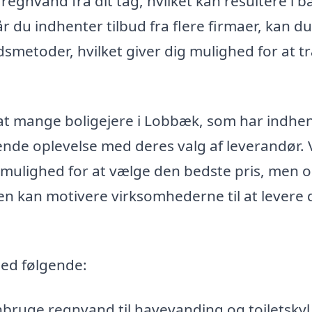
e regnvand fra dit tag, hvilket kan resultere i 
du indhenter tilbud fra flere firmaer, kan du
smetoder, hvilket giver dig mulighed for at t
t mange bolig­ejere i Lobbæk, som har indhe
illende oplevelse med deres valg af leverandør.
kun mulighed for at vælge den bedste pris, men 
cen kan motivere virksomhederne til at levere 
ed følgende:
ruge regnvand til havevanding og toiletskyl