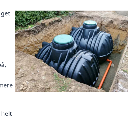
uget
på,
 mere
 helt