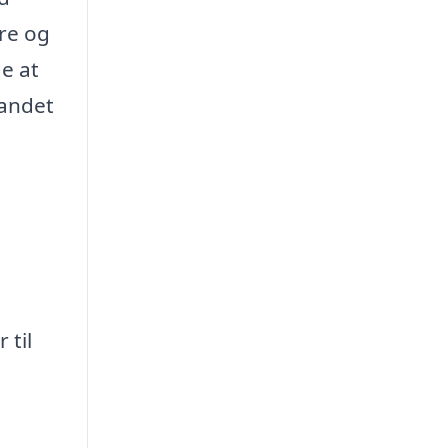
ere og
e at
vandet
 til