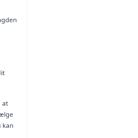
ængden
it
 at
vælge
u kan