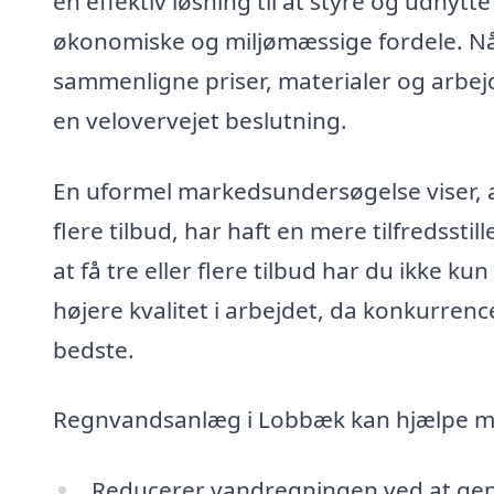
en effektiv løsning til at styre og udnytt
økonomiske og miljømæssige fordele. Når 
sammenligne priser, materialer og arbejd
en velovervejet beslutning.
En uformel markedsundersøgelse viser, a
flere tilbud, har haft en mere tilfredsst
at få tre eller flere tilbud har du ikke 
højere kvalitet i arbejdet, da konkurren
bedste.
Regnvandsanlæg i Lobbæk kan hjælpe m
Reducerer vandregningen ved at genb