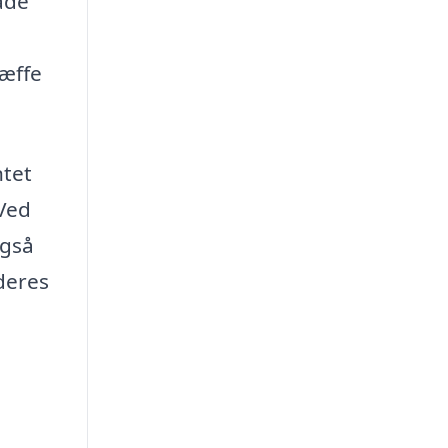
både
ræffe
ntet
 Ved
også
deres
.