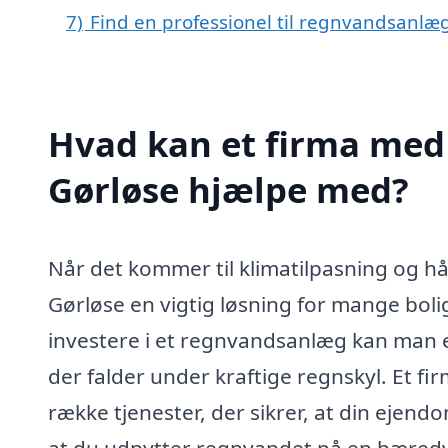
7)
Find en professionel til regnvandsanlæ
Hvad kan et firma med 
Gørløse hjælpe med?
Når det kommer til klimatilpasning og h
Gørløse en vigtig løsning for mange boli
investere i et regnvandsanlæg kan man 
der falder under kraftige regnskyl. Et f
række tjenester, der sikrer, at din eje
at du udnytter regnvandet på en bæred