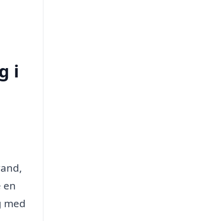
g i
vand,
e en
ig med