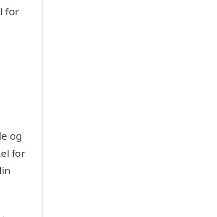
 for
le og
el for
din