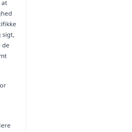
 at
ighed
ifikke
sigt,
e de
amt
vor
lere