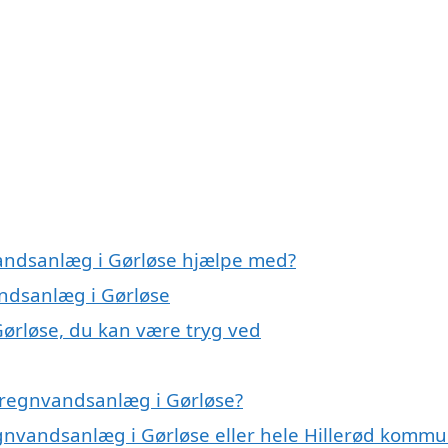
vandsanlæg i Gørløse hjælpe med?
andsanlæg i Gørløse
ørløse, du kan være tryg ved
 regnvandsanlæg i Gørløse?
egnvandsanlæg i Gørløse eller hele Hillerød komm