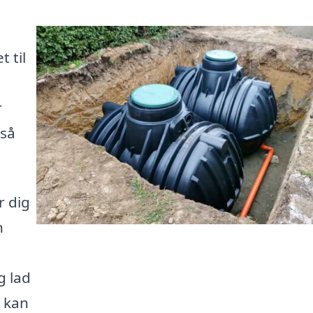
 til
r
så
r dig
n
g lad
u kan