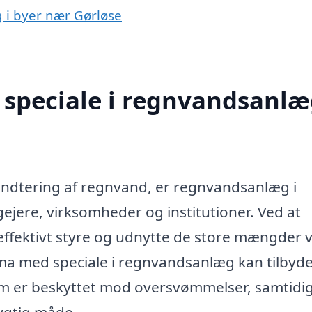
g i byer nær Gørløse
speciale i regnvandsanlæ
åndtering af regnvand, er regnvandsanlæg i
gejere, virksomheder og institutioner. Ved at
effektivt styre og udnytte de store mængder 
irma med speciale i regnvandsanlæg kan tilbyd
ndom er beskyttet mod oversvømmelser, samtid
ygtig måde.