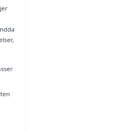
jer
 endda
lser,
asser
rten