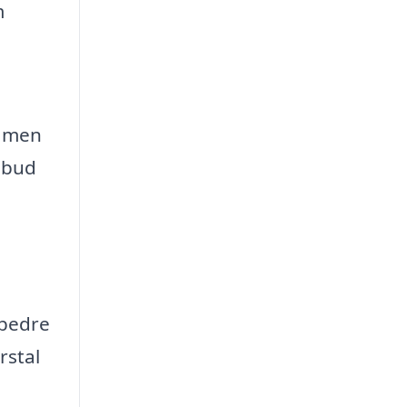
m
, men
lbud
rbedre
rstal