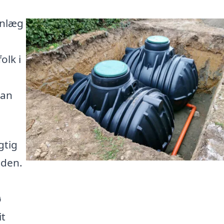
anlæg
olk i
kan
gtig
iden.
ø
it