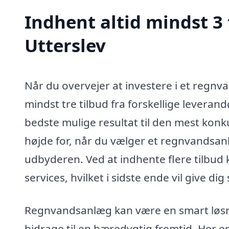
Indhent altid mindst 3
Utterslev
Når du overvejer at investere i et regnv
mindst tre tilbud fra forskellige leverand
bedste mulige resultat til den mest konk
højde for, når du vælger et regnvandsanl
udbyderen. Ved at indhente flere tilbud 
services, hvilket i sidste ende vil give dig
Regnvandsanlæg kan være en smart løsnin
bidrage til en bæredygtig fremtid. Her e