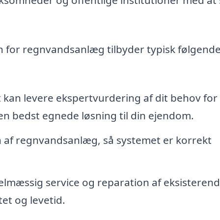
n for regnvandsanlæg tilbyder typisk følgend
 kan levere ekspertvurdering af dit behov for 
n bedst egnede løsning til din ejendom.
on af regnvandsanlæg, så systemet er korrekt
lmæssig service og reparation af eksisteren
tet og levetid.