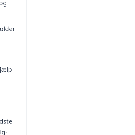
 og
holder
jælp
edste
lg-