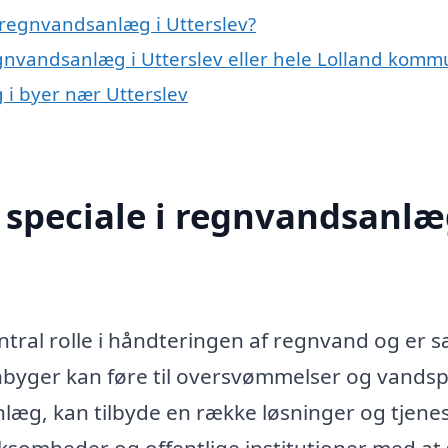
 regnvandsanlæg i Utterslev?
egnvandsanlæg i Utterslev eller hele Lolland kom
 i byer nær Utterslev
speciale i regnvandsanlæ
ntral rolle i håndteringen af regnvand og er s
gnbyger kan føre til oversvømmelser og vandspi
nlæg, kan tilbyde en række løsninger og tjenes
rksomheder og offentlige institutioner med at 