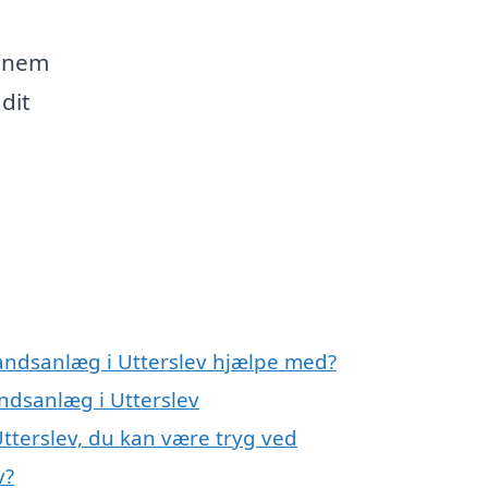
ennem
dit
andsanlæg i Utterslev hjælpe med?
ndsanlæg i Utterslev
tterslev, du kan være tryg ved
v?