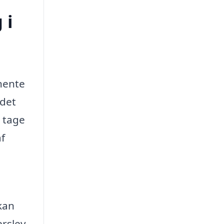
 i
dhente
 det
t tage
af
kan
erslev