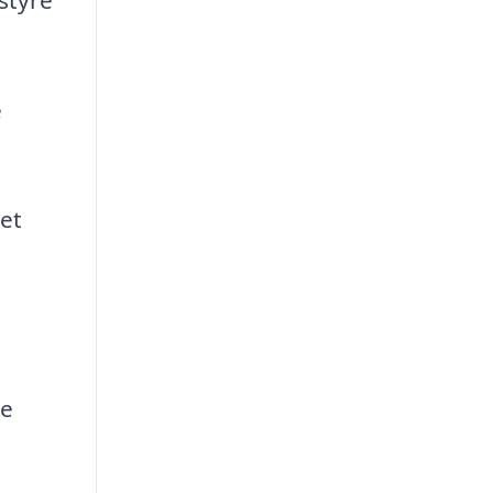
e
et
de