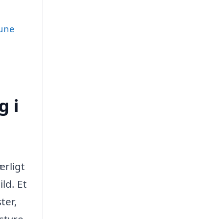
mune
g i
ærligt
ld. Et
ter,
styre