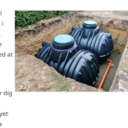
l
 i
.
e
ed at
r dig
yet
a