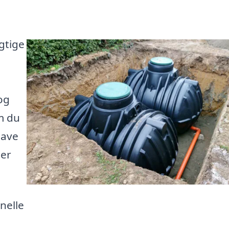
gtige
og
m du
have
der
nelle