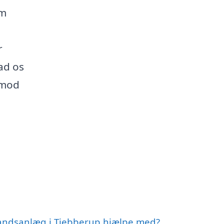
rm
r
ad os
 mod
vandsanlæg i Tjebberup hjælpe med?