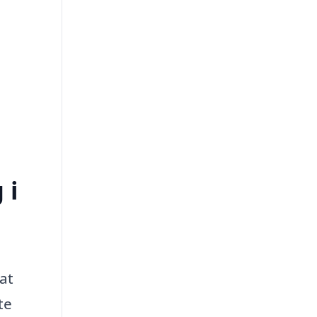
 i
at
te