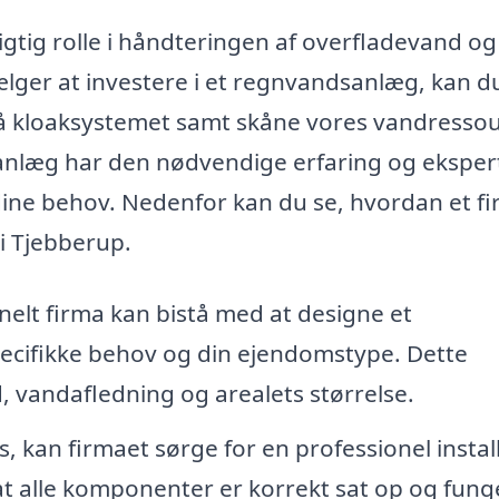
gtig rolle i håndteringen af overfladevand og
vælger at investere i et regnvandsanlæg, kan d
på kloaksystemet samt skåne vores vandressou
nlæg har den nødvendige erfaring og eksper
l dine behov. Nedenfor kan du se, hvordan et f
i Tjebberup.
nelt firma kan bistå med at designe et
pecifikke behov og din ejendomstype. Dette
, vandafledning og arealets størrelse.
, kan firmaet sørge for en professionel instal
 at alle komponenter er korrekt sat op og fung