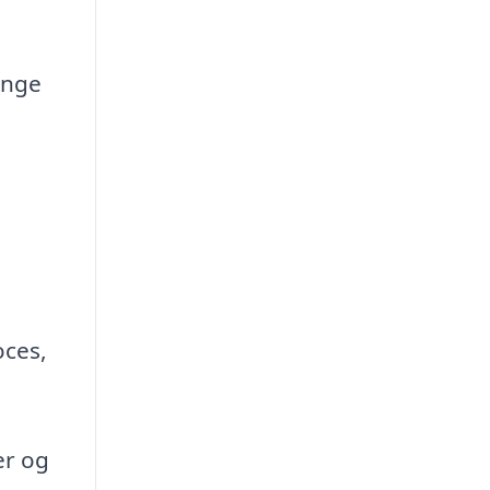
ange
oces,
er og