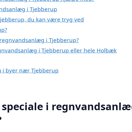
andsanlæg i Tjebberup
Tjebberup, du kan være tryg ved
up?
 regnvandsanlæg i Tjebberup?
egnvandsanlæg i Tjebberup eller hele Holbæk
g i byer nær Tjebberup
speciale i regnvandsanlæ
?