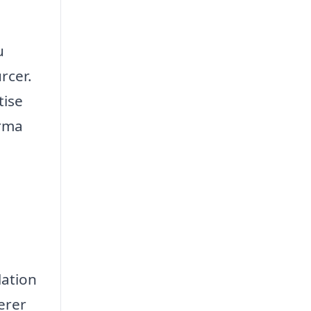
u
rcer.
tise
irma
lation
erer