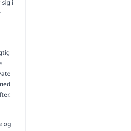
sig i
r
gtig
e
vate
 med
ter.
e og