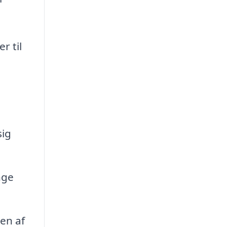
r til
sig
nge
en af