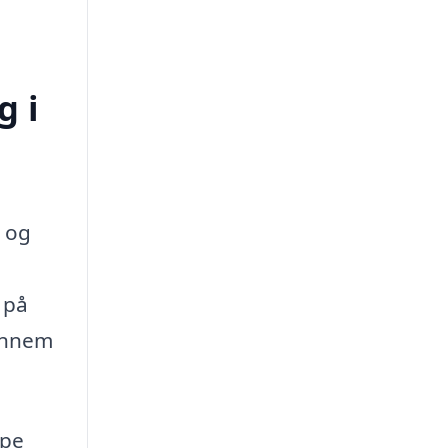
g i
 og
 på
gennem
lpe