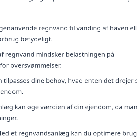
enanvende regnvand til vanding af haven elle
orbrug betydeligt.
 af regnvand mindsker belastningen på
 for oversvømmelser.
ilpasses dine behov, hvad enten det drejer 
ejendom.
anlæg kan øge værdien af din ejendom, da ma
inger.
ed et regnvandsanlæg kan du optimere brug