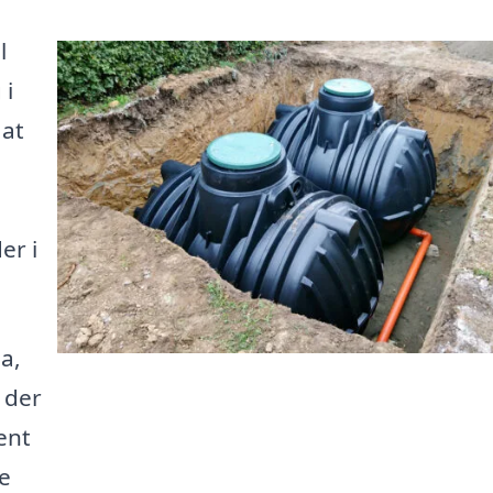
l
 i
 at
er i
a,
 der
ent
me