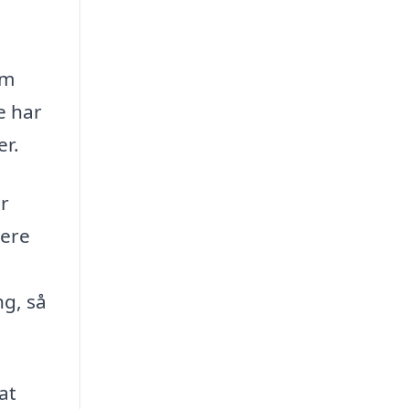
om
e har
er.
ar
mere
ng, så
at