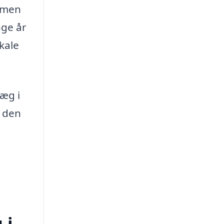
, men
nge år
kale
læg i
e den
 i