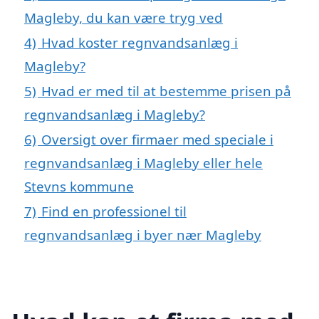
Magleby, du kan være tryg ved
4)
Hvad koster regnvandsanlæg i
Magleby?
5)
Hvad er med til at bestemme prisen på
regnvandsanlæg i Magleby?
6)
Oversigt over firmaer med speciale i
regnvandsanlæg i Magleby eller hele
Stevns kommune
7)
Find en professionel til
regnvandsanlæg i byer nær Magleby