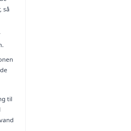
, så
r
n.
ionen
 de
g til
l
evand