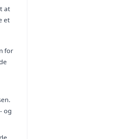
t at
e et
m for
jde
sen.
d- og
 de