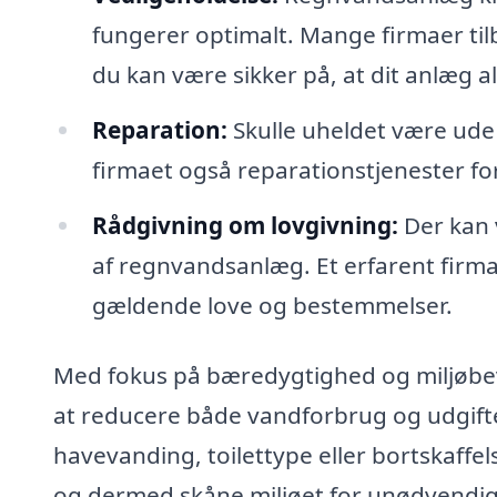
fungerer optimalt. Mange firmaer til
du kan være sikker på, at dit anlæg al
Reparation:
Skulle uheldet være ude
firmaet også reparationstjenester for
Rådgivning om lovgivning:
Der kan v
af regnvandsanlæg. Et erfarent firm
gældende love og bestemmelser.
Med fokus på bæredygtighed og miljøbevi
at reducere både vandforbrug og udgifter
havevanding, toilettype eller bortskaff
og dermed skåne miljøet for unødvendig