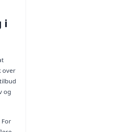
 i
at
k over
tilbud
v og
 For
flere