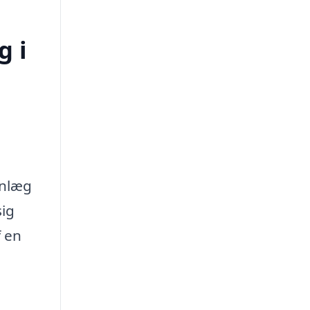
g i
anlæg
sig
f en