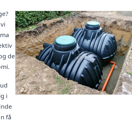
ge?
vi
irma
ektiv
 og de
omi.
bud
g i
inde
n få