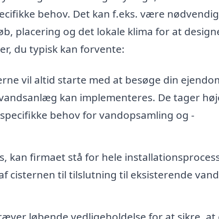
pecifikke behov. Det kan f.eks. være nødvendig
b, placering og det lokale klima for at design
er, du typisk kan forvente:
erne vil altid starte med at besøge din ejendo
nvandsanlæg kan implementeres. De tager hø
 specifikke behov for vandopsamling og -
, kan firmaet stå for hele installationsproces
 cisternen til tilslutning til eksisterende van
er løbende vedligeholdelse for at sikre, at