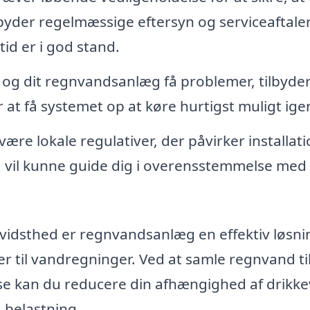
byder regelmæssige eftersyn og serviceaftaler
tid er i god stand.
 og dit regnvandsanlæg få problemer, tilbyde
 at få systemet op at køre hurtigst muligt ige
ære lokale regulativer, der påvirker installat
a vil kunne guide dig i overensstemmelse med
dsthed er regnvandsanlæg en effektiv løsnin
 til vandregninger. Ved at samle regnvand ti
else kan du reducere din afhængighed af drikk
 belastning.