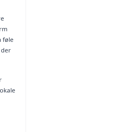
re
orm
 føle
 der
r
lokale