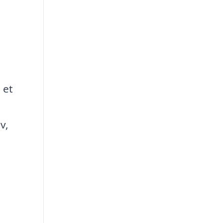
 et
v,