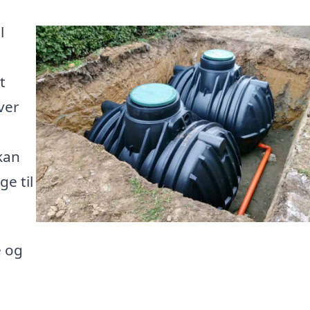
l
t
iver
kan
e til
e og