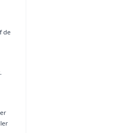
f de
.
er
ler