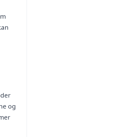
om
kan
 der
rne og
mmer