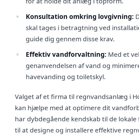
for at holde dit anlæg i topform.
Konsultation omkring lovgivning:
D
skal tages i betragtning ved installa
guide dig gennem disse krav.
Effektiv vandforvaltning:
Med et ve
genanvendelsen af vand og minimere 
havevanding og toiletskyl.
Valget af et firma til regnvandsanlæg i Ho
kan hjælpe med at optimere dit vandfor
har dybdegående kendskab til de lokale f
til at designe og installere effektive re