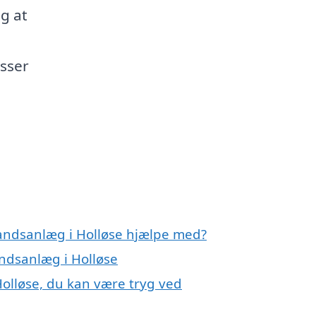
g at
asser
vandsanlæg i Holløse hjælpe med?
andsanlæg i Holløse
olløse, du kan være tryg ved