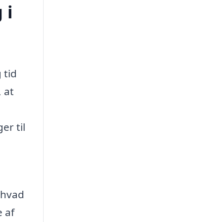
 i
 tid
 at
r til
, hvad
 af