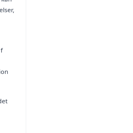
lser,
f
ion
det