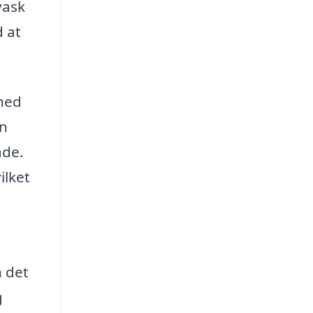
vask
 at
mhed
en
åde.
ilket
 det
g