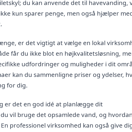
letskyl; du kan anvende det til havevanding, 
u ikke kun sparer penge, men også hjælper med
.
nge, er det vigtigt at vælge en lokal virkso
e får du ikke blot en højkvalitetsløsning, m
pecifikke udfordringer og muligheder i dit omr
rmaer kan du sammenligne priser og ydelser, hv
g for dig.
ng er det en god idé at planlægge dit
du vil bruge det opsamlede vand, og hvordan
. En professionel virksomhed kan også give di