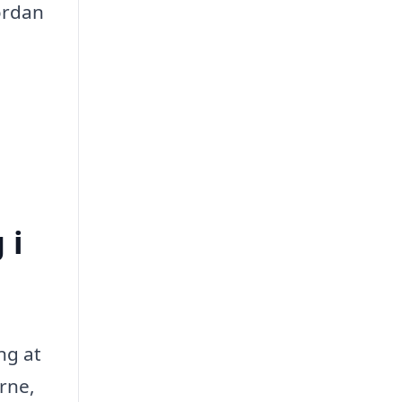
ordan
 i
ng at
erne,