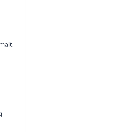
malt.
g