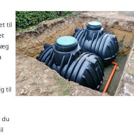
 til
et
læg
a
 til
n du
il