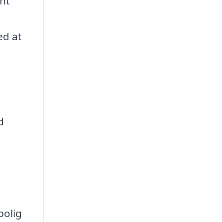
nt
ed at
d
bolig