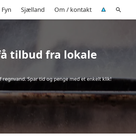
Fyn
Sjælland
Om / kontakt
 tilbud fra lokale
f regnvand. Spar tid og penge med et enkelt klik!