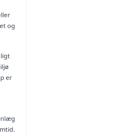
ller
øet og
ligt
iljø
up er
sanlæg
emtid.