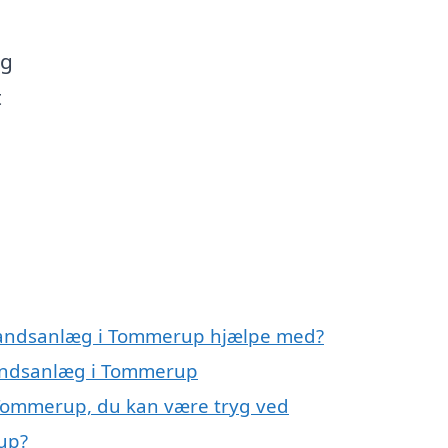
og
t
nvandsanlæg i Tommerup hjælpe med?
vandsanlæg i Tommerup
Tommerup, du kan være tryg ved
up?