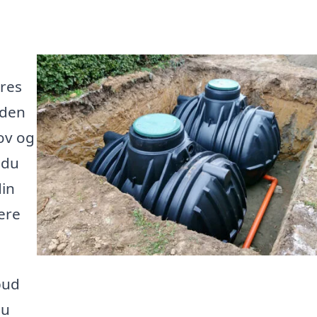
res
 den
hov og
 du
din
ere
bud
du