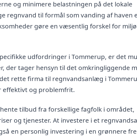
erne og minimere belastningen på det lokale
 regnvand til formål som vanding af haven e
irksomheder gøre en væsentlig forskel for milj
specifikke udfordringer i Tommerup, er det mu
ger, der tager hensyn til det omkringliggende m
 det rette firma til regnvandsanlæg i Tommer
r effektivt og problemfrit.
te tilbud fra forskellige fagfolk i området,
riser og tjenester. At investere i et regnvand
så en personlig investering i en grønnere fr