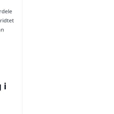
rdele
ridtet
an
 i