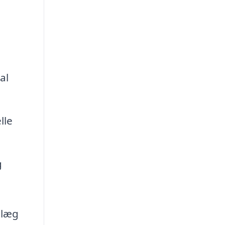
al
lle
g
nlæg