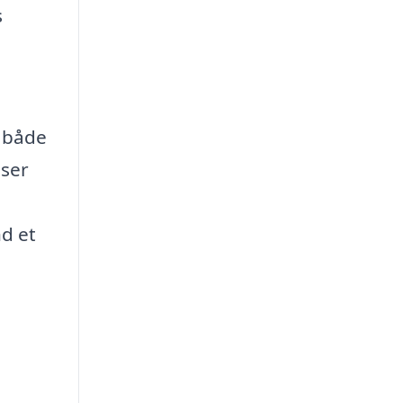
s
, både
ser
nd et