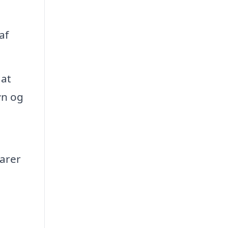
af
 at
yn og
parer