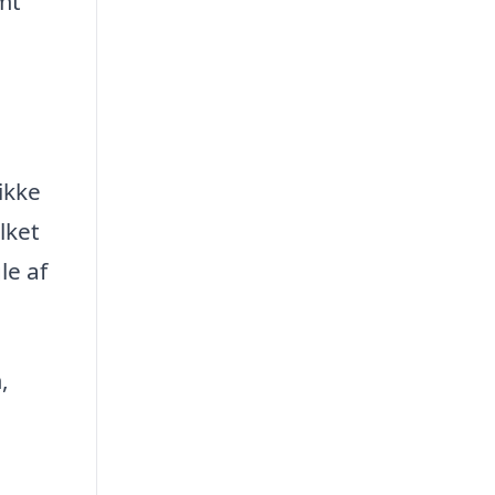
mt
ikke
lket
le af
,