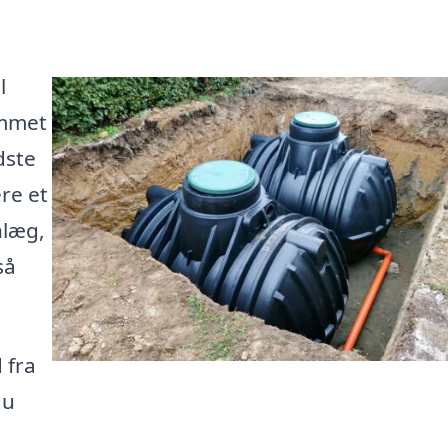
l
ommet
dste
re et
nlæg,
så
.
 fra
du