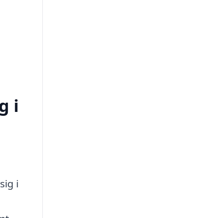
g i
sig i