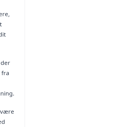
ere,
t
dit
 der
 fra
tning.
 være
ed